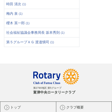
時田 清次
(1)
梅内 泉
(1)
櫻木 英一郎
(1)
社会福祉協議会事務局長 坂本秀則
(1)
第５グループＡＧ 渡邉愼司
(1)
第2790地区 第5グループ
富津中央ロータリークラブ
トップ
クラブ概要