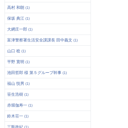
高村 和朗
(1)
保坂 典江
(1)
大網庄一郎
(1)
富津警察署生活安全課課長 田中義文
(1)
山口 稔
(1)
平野 寛明
(1)
池田哲郎 様 第５グループ幹事
(1)
福山 悦男
(1)
笹生浩樹
(1)
赤堀伽寿一
(1)
鈴木荘一
(1)
三瓶政紀
(1)