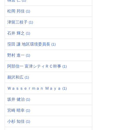
得居 仁
(1)
松岡 邦佳
(1)
津留三枝子
(1)
石井 輝之
(1)
窪田 謙 地区環境委員長
(1)
野村 進一
(1)
阿部信一 富津シティＲＣ幹事
(1)
鵜沢和広
(1)
Ｗａｓｓｅｒｍａｎ Ｍａｙａ
(1)
坂井 健治
(1)
宮崎 晴幸
(1)
小杉 知佳
(1)