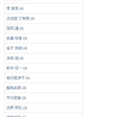
李 俊享
(4)
大須賀 三智男
(4)
窪田 謙
(4)
佐藤 信泰
(4)
金子 光晴
(4)
永島 強
(4)
鈴木 荘一
(4)
相川恵津子
(4)
飯島由美
(3)
平川恵敏
(3)
吉野 和弘
(3)