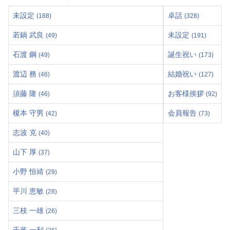
未設定
卓話
(188)
(328)
若鍋 武良
未設定
(49)
(191)
石渡 鋼
誕生祝い
(49)
(173)
渡辺 務
結婚祝い
(46)
(127)
須藤 隆
お客様挨拶
(46)
(92)
榎本 守男
会員報告
(42)
(73)
志波 克
(40)
山下 厚
(37)
小野 恒靖
(29)
平川 恵敏
(28)
三枝 一雄
(26)