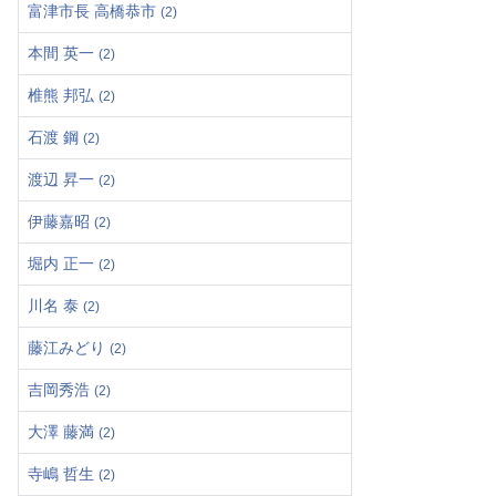
富津市長 高橋恭市
(2)
本間 英一
(2)
椎熊 邦弘
(2)
石渡 鋼
(2)
渡辺 昇一
(2)
伊藤嘉昭
(2)
堀内 正一
(2)
川名 泰
(2)
藤江みどり
(2)
吉岡秀浩
(2)
大澤 藤満
(2)
寺嶋 哲生
(2)