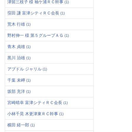
津留三枝子 様 袖ケ浦ＲＣ幹事
(1)
窪田 謙 富津シティＲＣ会長
(1)
荒木 行雄
(1)
野村伸一 様 第５グループＡＧ
(1)
青木 貞雄
(1)
黒川 治雄
(1)
アブドル ジャリル
(1)
千葉 未岬
(1)
坂部 充洋
(1)
宮崎晴幸 富津シティＲＣ会長
(1)
小林千晃 木更津東ＲＣ幹事
(1)
横田 経一郎
(1)