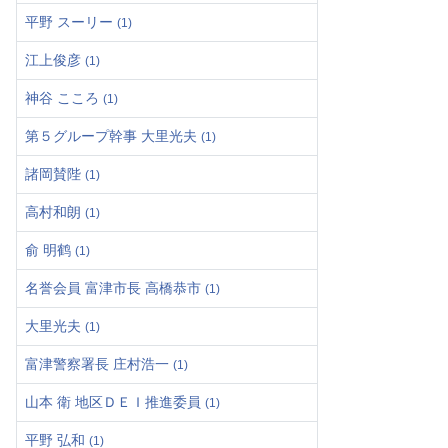
平野 スーリー
(1)
江上俊彦
(1)
神谷 こころ
(1)
第５グループ幹事 大里光夫
(1)
諸岡賛陛
(1)
高村和朗
(1)
俞 明鹤
(1)
名誉会員 富津市長 高橋恭市
(1)
大里光夫
(1)
富津警察署長 庄村浩一
(1)
山本 衛 地区ＤＥＩ推進委員
(1)
平野 弘和
(1)