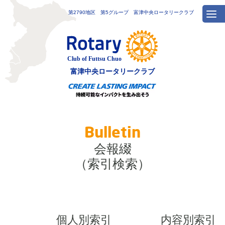
第2790地区 第5グループ 富津中央ロータリークラブ
富津中央
ロータリークラブ
Bulletin
会報綴
（索引検索）
個人別索引
内容別索引