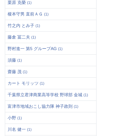
栗原 克榮
(1)
榎本守男 直前ＡＧ
(1)
竹之内 とみ子
(1)
藤倉 冨二夫
(1)
野村進一 第5 グループAG
(1)
須藤
(1)
齋藤 茂
(1)
カート モリッツ
(1)
千葉県立君津商業高等学校 野球部 金城
(1)
富津市地域おこし協力隊 神子政則
(1)
小野
(1)
川名 健一
(1)