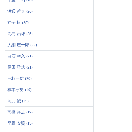
千葉 一利
(26)
渡辺 哲夫
(26)
神子 恒
(25)
高島 治雄
(25)
大網 庄一郎
(22)
白石 幸久
(21)
原田 雅式
(21)
三枝一雄
(20)
榎本守男
(19)
岡元 誠
(19)
高橋 裕之
(19)
平野 安照
(15)