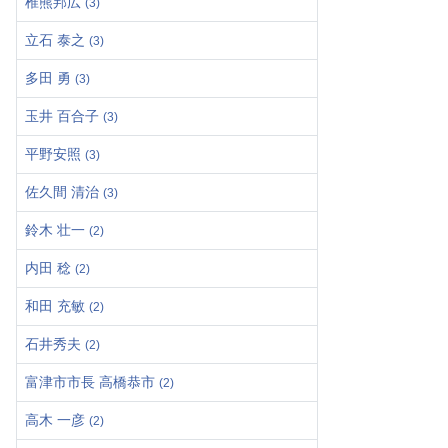
椎熊邦広
(3)
立石 泰之
(3)
多田 勇
(3)
玉井 百合子
(3)
平野安照
(3)
佐久間 清治
(3)
鈴木 壮一
(2)
内田 稔
(2)
和田 充敏
(2)
石井秀夫
(2)
富津市市長 高橋恭市
(2)
高木 一彦
(2)