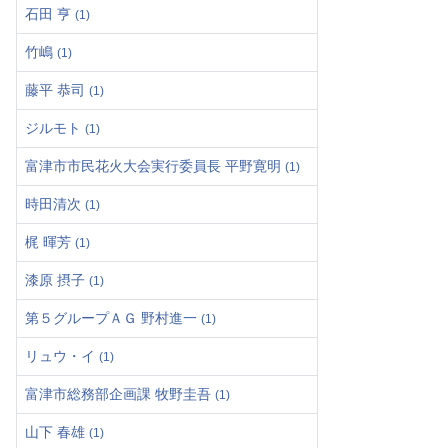
石田 亨
(1)
竹嶋
(1)
藤平 恭司
(1)
ジルモト
(1)
富津市市民花火大会実行委員長 平野寛明
(1)
時田清次
(1)
梶 暉芳
(1)
漆原 摂子
(1)
第５グループＡＧ 野村進一
(1)
リュウ・イ
(1)
富津市総務部企画課 牧野圭吾
(1)
山下 春雄
(1)