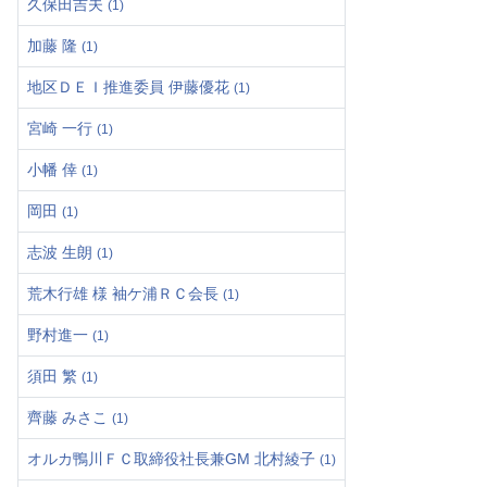
久保田吉夫
(1)
加藤 隆
(1)
地区ＤＥＩ推進委員 伊藤優花
(1)
宮崎 一行
(1)
小幡 倖
(1)
岡田
(1)
志波 生朗
(1)
荒木行雄 様 袖ケ浦ＲＣ会長
(1)
野村進一
(1)
須田 繁
(1)
齊藤 みさこ
(1)
オルカ鴨川ＦＣ取締役社長兼GM 北村綾子
(1)