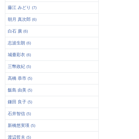
藤江 みどり
(7)
朝月 真次郎
(6)
白石 廣
(6)
志波生朗
(6)
城臺彩衣
(6)
三幣政紀
(5)
高橋 恭市
(5)
飯島 由美
(5)
鎌田 良子
(5)
石井智信
(5)
新橋悠実瑛
(5)
渡辺哲夫
(5)