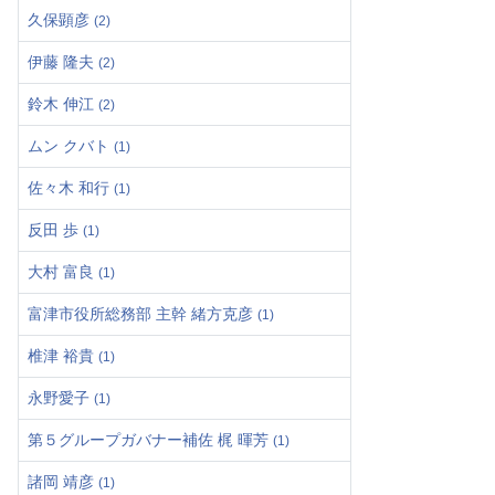
久保顕彦
(2)
伊藤 隆夫
(2)
鈴木 伸江
(2)
ムン クバト
(1)
佐々木 和行
(1)
反田 歩
(1)
大村 富良
(1)
富津市役所総務部 主幹 緒方克彦
(1)
椎津 裕貴
(1)
永野愛子
(1)
第５グループガバナー補佐 梶 暉芳
(1)
諸岡 靖彦
(1)