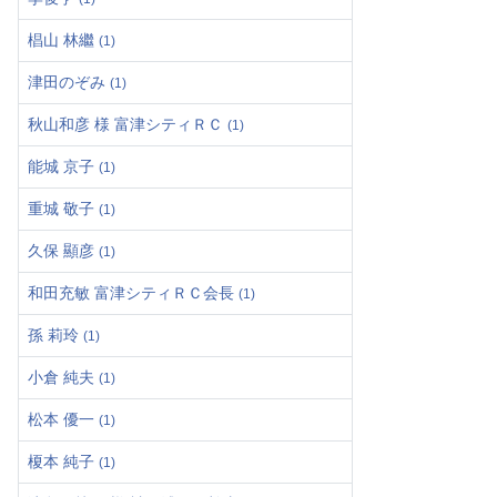
椙山 林繼
(1)
津田のぞみ
(1)
秋山和彦 様 富津シティＲＣ
(1)
能城 京子
(1)
重城 敬子
(1)
久保 顯彦
(1)
和田充敏 富津シティＲＣ会長
(1)
孫 莉玲
(1)
小倉 純夫
(1)
松本 優一
(1)
榎本 純子
(1)