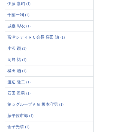
伊藤 嘉昭
(1)
千葉一利
(1)
城臺 彩衣
(1)
富津シティＲＣ会長 窪田 謙
(1)
小沢 顕
(1)
岡野 祐
(1)
橘田 勲
(1)
渡辺 隆二
(1)
石田 澄男
(1)
第５グループＡＧ 榎本守男
(1)
藤平佐市郎
(1)
金子光晴
(1)