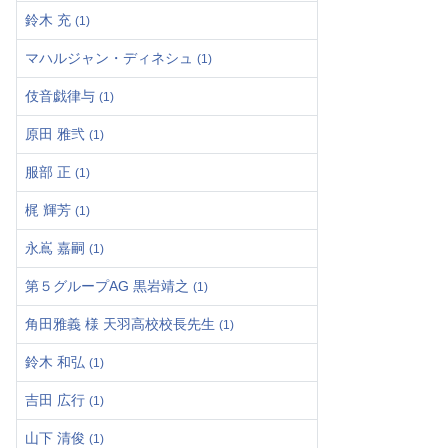
鈴木 充
(1)
マハルジャン・ディネシュ
(1)
伎音戯律与
(1)
原田 雅弐
(1)
服部 正
(1)
梶 輝芳
(1)
永嶌 嘉嗣
(1)
第５グループAG 黒岩靖之
(1)
角田雅義 様 天羽高校校長先生
(1)
鈴木 和弘
(1)
吉田 広行
(1)
山下 清俊
(1)