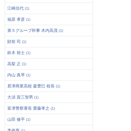
江崎信代
(1)
福原 孝彦
(1)
第５グループ幹事 木内高茂
(1)
財前 司
(1)
鈴木 裕士
(1)
高梨 正
(1)
内山 真琴
(1)
君津商業高校 森豊巳 校長
(1)
大須 賀三智男
(1)
富津警察署長 齋藤孝之
(1)
山田 修平
(1)
李俊亨
(1)