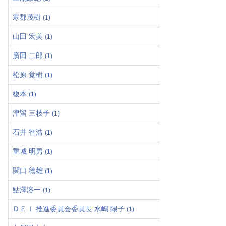
寒郡茂樹
(1)
山田 宏美
(1)
廣田 二郎
(1)
松原 覚樹
(1)
榎本
(1)
津留 三枝子
(1)
石井 智浩
(1)
重城 明男
(1)
関口 徳雄
(1)
鮎澤溶一
(1)
ＤＥＩ 推進委員会委員長 水嶋 陽子
(1)