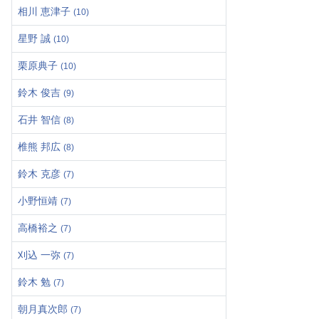
相川 恵津子
(10)
星野 誠
(10)
栗原典子
(10)
鈴木 俊吉
(9)
石井 智信
(8)
椎熊 邦広
(8)
鈴木 克彦
(7)
小野恒靖
(7)
高橋裕之
(7)
刈込 一弥
(7)
鈴木 勉
(7)
朝月真次郎
(7)