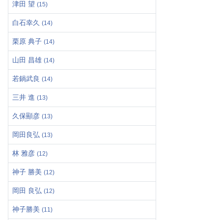
津田 望
(15)
白石幸久
(14)
栗原 典子
(14)
山田 昌雄
(14)
若鍋武良
(14)
三井 進
(13)
久保顯彦
(13)
岡田良弘
(13)
林 雅彦
(12)
神子 勝美
(12)
岡田 良弘
(12)
神子勝美
(11)