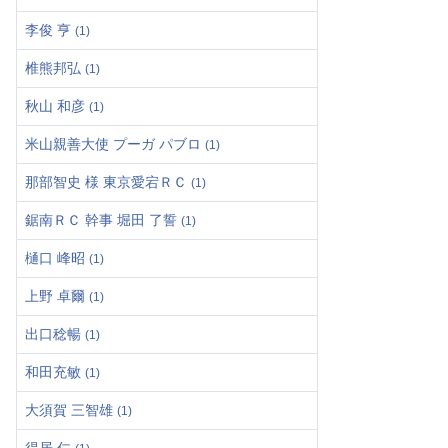
李俊 亨
(1)
椎熊邦弘
(1)
秋山 和彦
(1)
米山親善大使 プーガ パブロ
(1)
那部智史 様 東京愛宕ＲＣ
(1)
鋸南ＲＣ 幹事 堀田 了誓
(1)
樋口 峰昭
(1)
上野 卓爾
(1)
出口稔暢
(1)
和田充敏
(1)
大須賀 三智雄
(1)