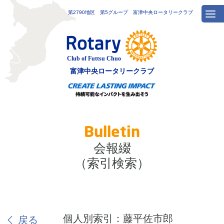
第2790地区 第5グループ 富津中央ロータリークラブ
富津中央
ロータリークラブ
Bulletin
会報綴
（索引検索）
個人別索引：藤平佐市郎
戻る