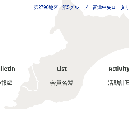
第2790地区 第5グループ 富津中央ロータ
lletin
List
Activit
会報綴
会員名簿
活動計